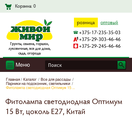
Корзина: 0
розница
оптовый
+375-17-235-35-03
+375-29-303-46-46
Гpyнты, ceмeнa, гopшки,
+375-29-245-46-46
лyкoвичныe, вce для дoмa,
caдa, oгopoдa
Меню
Главная
Каталог
Все для рассады
Парники на подоконник, светильники
Фитолампа светодиодная Оптимум 15 ...
Фитолампа светодиодная Оптимум
15 Вт, цоколь Е27, Китай