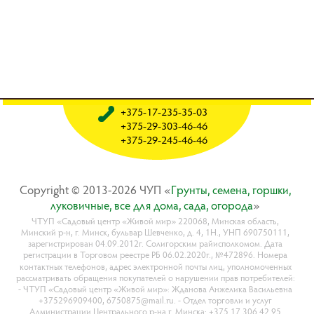
+375-17-235-35-03
+375-29-303-46-46
+375-29-245-46-46
Copyright © 2013-2026 ЧУП «
Гpyнты, ceмeнa, гopшки,
лyкoвичныe, вce для дoмa, caдa, oгopoдa
»
ЧТУП «Садовый центр «Живой мир» 220068, Минская область,
Минский р-н, г. Минск, бульвар Шевченко, д. 4, 1Н., УНП 690750111,
зарегистрирован 04.09.2012г. Солигорским райисполкомом. Дата
регистрации в Торговом реестре РБ 06.02.2020г., №472896. Номера
контактных телефонов, адрес электронной почты лиц, уполномоченных
рассматривать обращения покупателей о нарушении прав потребителей:
- ЧТУП «Садовый центр «Живой мир»: Жданова Анжелика Васильевна
+375296909400, 6750875@mail.ru. - Отдел торговли и услуг
Администрации Центрального р-на г. Минска: +375 17 306 42 95