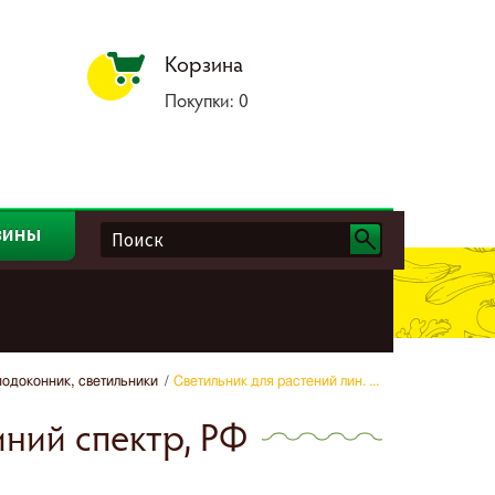
Корзина
Покупки:
0
зины
подоконник, светильники
Светильник для растений лин. ...
иний спектр, РФ