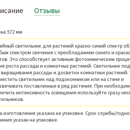
исание
Отзывы
на 572 мм
ейный светильник для растений красно-синий спектр о
бым спектром свечения с преобладанием синего и красн
тов. Это способствует активным фотохимическим проце
мя роста рассады и комнатных растений. Светильник по
 выращивания рассады и досветки комнатных растений.
местить светильник над подоконником или на стене и
свечивать поставленные в ряд растения. При необходи
личить интенсивность освещения используйте сразу нес
тильников.
а изготовления указана на упаковке. Срок службы/годно
нения указан на упаковке.