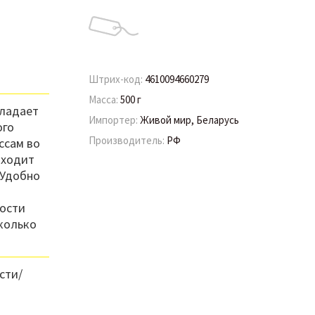
Штрих-код:
4610094660279
Масса:
500 г
бладает
Импортер:
Живой мир, Беларусь
ого
Производитель:
РФ
ссам во
дходит
 Удобно
мости
колько
сти/