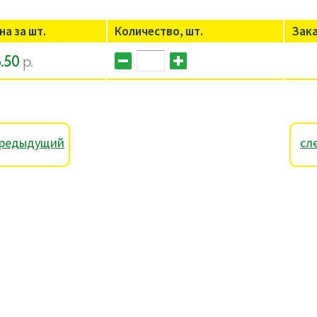
на за шт.
Количество, шт.
Зак
.50
р.
редыдущий
сл