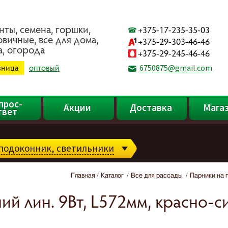
нты, ceмeнa, гopшки,
+375-17-235-35-03
oвичныe, вce для дoмa,
+375-29-303-46-46
a, oгopoдa
+375-29-245-46-46
зница
оптовый
6750875@gmail.com
прос-
Акции
Доставка
Мага
твет
подоконник, светильники
Главная
Каталог
Все для рассады
Парники на 
ий лин. 9Вт, L572мм, красно-с