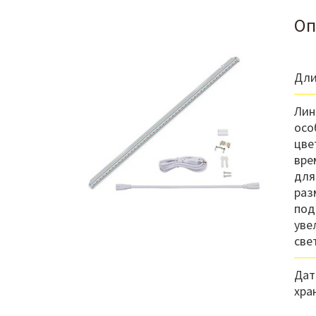
Оп
Дли
Лин
осо
цве
вре
для
раз
под
уве
све
Дат
хра