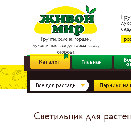
Гpy
лyк
caд
Гpyнты, ceмeнa, гopшки,
ро
лyкoвичныe, вce для дoмa, caдa,
oгopoдa
Во
Каталог
Главная
о
Все для рассады
Парники на 
Светильник для растен