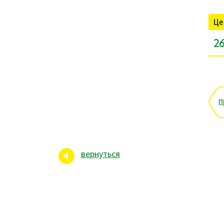
Це
26
п
вернуться