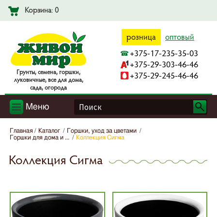
Корзина: 0
розница
оптовый
+375-17-235-35-03
+375-29-303-46-46
Гpyнты, ceмeнa, гopшки,
+375-29-245-46-46
лyкoвичныe, вce для дoмa,
caдa, oгopoдa
Меню
Главная
Каталог
Горшки, уход за цветами
Горшки для дома и ...
Коллекция Сигма
Коллекция Сигма