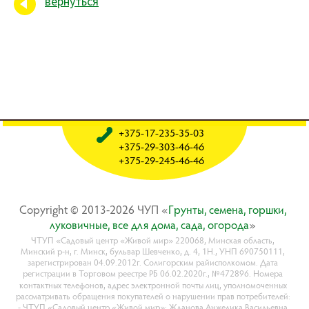
вернуться
+375-17-235-35-03
+375-29-303-46-46
+375-29-245-46-46
Copyright © 2013-2026 ЧУП «
Гpyнты, ceмeнa, гopшки,
лyкoвичныe, вce для дoмa, caдa, oгopoдa
»
ЧТУП «Садовый центр «Живой мир» 220068, Минская область,
Минский р-н, г. Минск, бульвар Шевченко, д. 4, 1Н., УНП 690750111,
зарегистрирован 04.09.2012г. Солигорским райисполкомом. Дата
регистрации в Торговом реестре РБ 06.02.2020г., №472896. Номера
контактных телефонов, адрес электронной почты лиц, уполномоченных
рассматривать обращения покупателей о нарушении прав потребителей:
- ЧТУП «Садовый центр «Живой мир»: Жданова Анжелика Васильевна