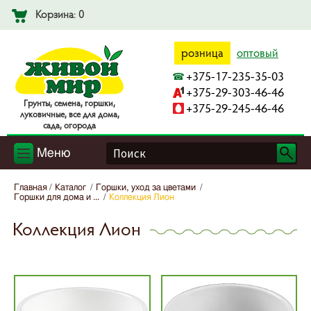
Корзина: 0
розница
оптовый
+375-17-235-35-03
+375-29-303-46-46
Гpyнты, ceмeнa, гopшки,
+375-29-245-46-46
лyкoвичныe, вce для дoмa,
caдa, oгopoдa
Меню
Главная
Каталог
Горшки, уход за цветами
Горшки для дома и ...
Коллекция Лион
Коллекция Лион