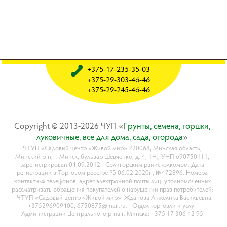
+375-17-235-35-03
+375-29-303-46-46
+375-29-245-46-46
Copyright © 2013-2026 ЧУП «
Гpyнты, ceмeнa, гopшки,
лyкoвичныe, вce для дoмa, caдa, oгopoдa
»
ЧТУП «Садовый центр «Живой мир» 220068, Минская область,
Минский р-н, г. Минск, бульвар Шевченко, д. 4, 1Н., УНП 690750111,
зарегистрирован 04.09.2012г. Солигорским райисполкомом. Дата
регистрации в Торговом реестре РБ 06.02.2020г., №472896. Номера
контактных телефонов, адрес электронной почты лиц, уполномоченных
рассматривать обращения покупателей о нарушении прав потребителей:
- ЧТУП «Садовый центр «Живой мир»: Жданова Анжелика Васильевна
+375296909400, 6750875@mail.ru. - Отдел торговли и услуг
Администрации Центрального р-на г. Минска: +375 17 306 42 95