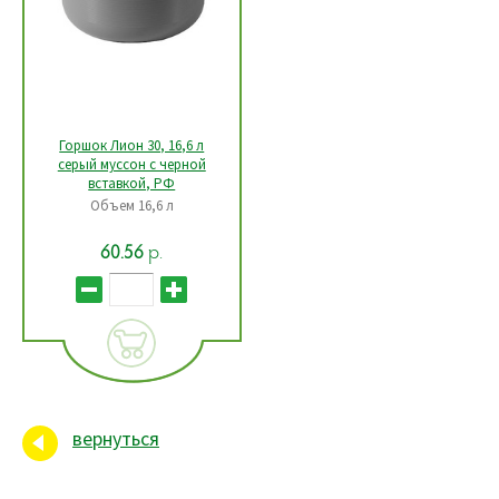
Горшок Лион 30, 16,6 л
серый муссон c черной
вставкой, РФ
Объем 16,6 л
р.
60.56
вернуться