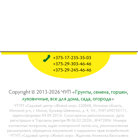
+375-17-235-35-03
+375-29-303-46-46
+375-29-245-46-46
Copyright © 2013-2026 ЧУП «
Гpyнты, ceмeнa, гopшки,
лyкoвичныe, вce для дoмa, caдa, oгopoдa
»
ЧТУП «Садовый центр «Живой мир» 220068, Минская область,
Минский р-н, г. Минск, бульвар Шевченко, д. 4, 1Н., УНП 690750111,
зарегистрирован 04.09.2012г. Солигорским райисполкомом. Дата
регистрации в Торговом реестре РБ 06.02.2020г., №472896. Номера
контактных телефонов, адрес электронной почты лиц, уполномоченных
рассматривать обращения покупателей о нарушении прав потребителей:
- ЧТУП «Садовый центр «Живой мир»: Жданова Анжелика Васильевна