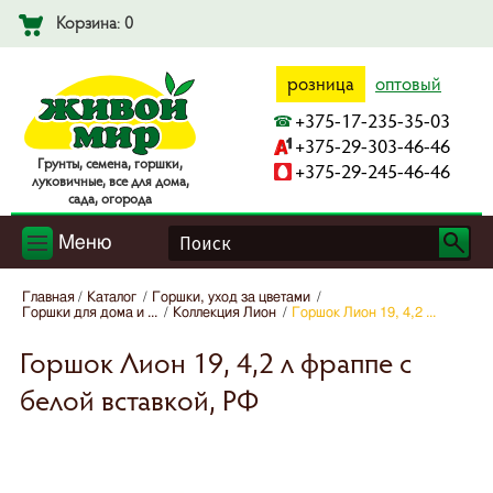
Корзина: 0
розница
оптовый
+375-17-235-35-03
+375-29-303-46-46
Гpyнты, ceмeнa, гopшки,
+375-29-245-46-46
лyкoвичныe, вce для дoмa,
caдa, oгopoдa
Меню
Главная
Каталог
Горшки, уход за цветами
Горшки для дома и ...
Коллекция Лион
Горшок Лион 19, 4,2 ...
Горшок Лион 19, 4,2 л фраппе с
белой вставкой, РФ