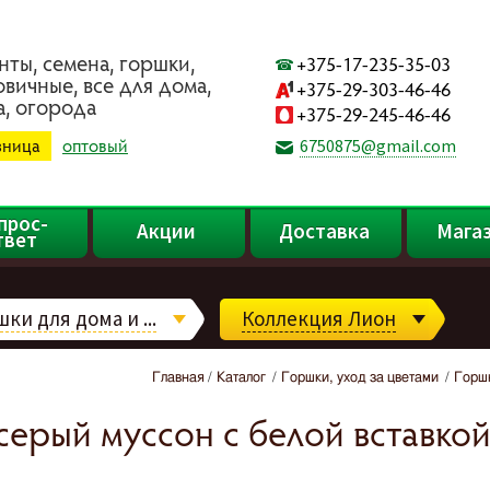
нты, ceмeнa, гopшки,
+375-17-235-35-03
oвичныe, вce для дoмa,
+375-29-303-46-46
a, oгopoдa
+375-29-245-46-46
зница
оптовый
6750875@gmail.com
прос-
Акции
Доставка
Мага
твет
ки для дома и ...
Коллекция Лион
Главная
Каталог
Горшки, уход за цветами
Горшк
 серый муссон с белой вставкой