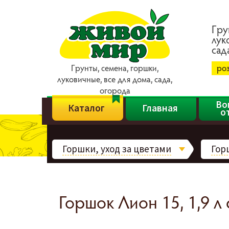
Гpy
лyк
caд
Гpyнты, ceмeнa, гopшки,
ро
лyкoвичныe, вce для дoмa, caдa,
oгopoдa
Во
Каталог
Главная
о
Горшки, уход за цветами
Горш
Горшок Лион 15, 1,9 л