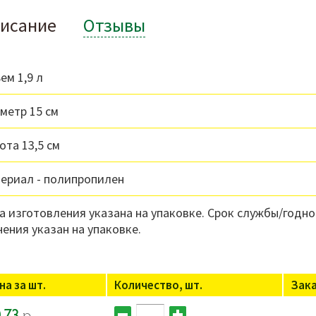
исание
Отзывы
ем 1,9 л
метр 15 см
ота 13,5 см
ериал - полипропилен
а изготовления указана на упаковке. Срок службы/годно
нения указан на упаковке.
на за шт.
Количество, шт.
Зак
.73
р.