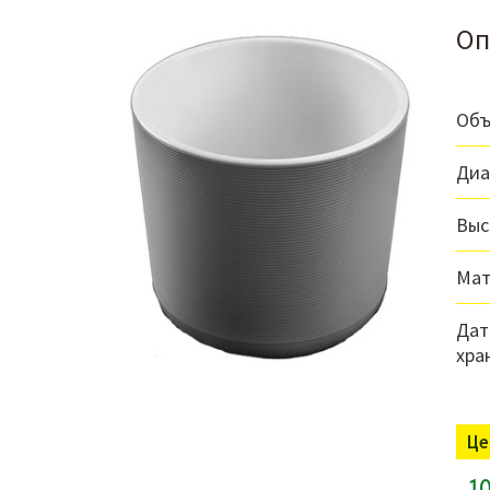
Оп
Объ
Диа
Выс
Мат
Дат
хра
Це
10