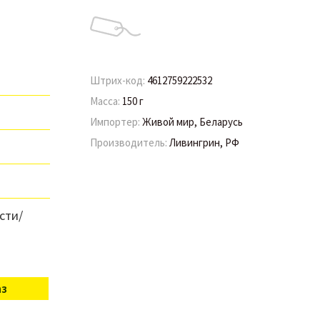
Штрих-код:
4612759222532
Масса:
150 г
Импортер:
Живой мир, Беларусь
Производитель:
Ливингрин, РФ
сти/
аз