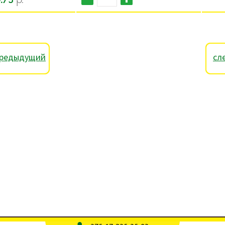
редыдущий
сл