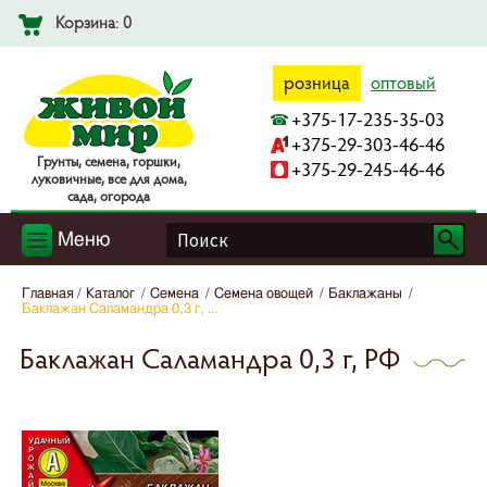
Корзина: 0
розница
оптовый
+375-17-235-35-03
+375-29-303-46-46
Гpyнты, ceмeнa, гopшки,
+375-29-245-46-46
лyкoвичныe, вce для дoмa,
caдa, oгopoдa
Меню
Главная
Каталог
Семена
Семена овощей
Баклажаны
Баклажан Саламандра 0,3 г, ...
Баклажан Саламандра 0,3 г, РФ