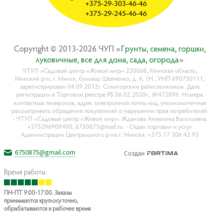
+375-29-303-46-46
+375-29-245-46-46
Copyright © 2013-2026 ЧУП «
Гpyнты, ceмeнa, гopшки,
лyкoвичныe, вce для дoмa, caдa, oгopoдa
»
ЧТУП «Садовый центр «Живой мир» 220068, Минская область,
Минский р-н, г. Минск, бульвар Шевченко, д. 4, 1Н., УНП 690750111,
зарегистрирован 04.09.2012г. Солигорским райисполкомом. Дата
регистрации в Торговом реестре РБ 06.02.2020г., №472896. Номера
контактных телефонов, адрес электронной почты лиц, уполномоченных
рассматривать обращения покупателей о нарушении прав потребителей:
- ЧТУП «Садовый центр «Живой мир»: Жданова Анжелика Васильевна
+375296909400, 6750875@mail.ru. - Отдел торговли и услуг
Администрации Центрального р-на г. Минска: +375 17 306 42 95
6750875@gmail.com
Создан
Время работы:
ПН-ПТ 9:00-17:00. Заказы
принимаются круглосуточно,
обрабатываются в рабочее время