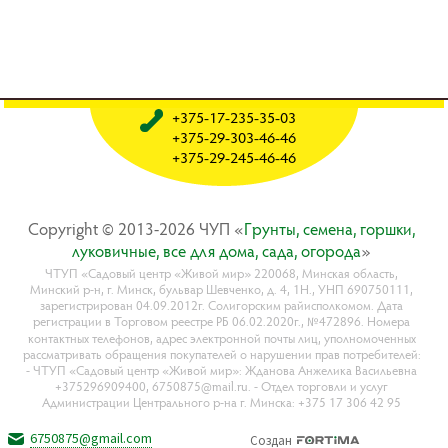
+375-17-235-35-03
+375-29-303-46-46
+375-29-245-46-46
Copyright © 2013-2026 ЧУП «
Гpyнты, ceмeнa, гopшки,
лyкoвичныe, вce для дoмa, caдa, oгopoдa
»
ЧТУП «Садовый центр «Живой мир» 220068, Минская область,
Минский р-н, г. Минск, бульвар Шевченко, д. 4, 1Н., УНП 690750111,
зарегистрирован 04.09.2012г. Солигорским райисполкомом. Дата
регистрации в Торговом реестре РБ 06.02.2020г., №472896. Номера
контактных телефонов, адрес электронной почты лиц, уполномоченных
рассматривать обращения покупателей о нарушении прав потребителей:
- ЧТУП «Садовый центр «Живой мир»: Жданова Анжелика Васильевна
+375296909400, 6750875@mail.ru. - Отдел торговли и услуг
Администрации Центрального р-на г. Минска: +375 17 306 42 95
6750875@gmail.com
Создан