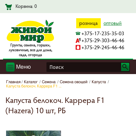
Корзина: 0
розница
оптовый
+375-17-235-35-03
+375-29-303-46-46
Гpyнты, ceмeнa, гopшки,
+375-29-245-46-46
лyкoвичныe, вce для дoмa,
caдa, oгopoдa
Меню
Главная
Каталог
Семена
Семена овощей
Капуста
Капуста белокоч. Каррера F1 ...
Капуста белокоч. Каррера F1
(Hazera) 10 шт, РБ