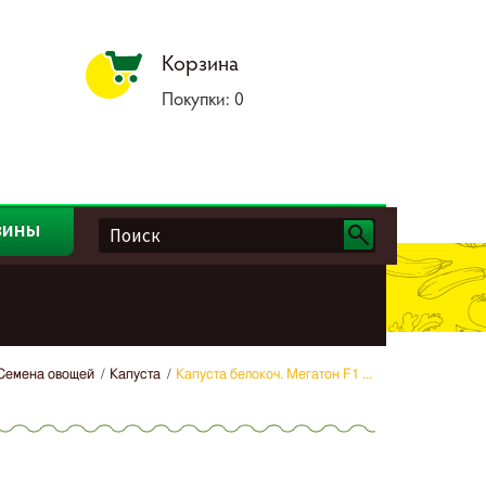
Корзина
Покупки:
0
зины
Семена овощей
Капуста
Капуста белокоч. Мегатон F1 ...