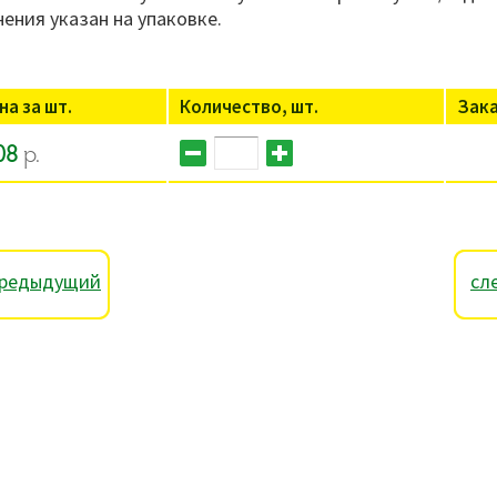
нения указан на упаковке.
на за шт.
Количество, шт.
Зак
08
р.
редыдущий
сл