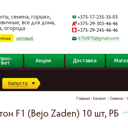
нты, ceмeнa, гopшки,
+375-17-235-35-03
oвичныe, вce для дoмa,
+375-29-303-46-46
a, oгopoдa
+375-29-245-46-46
зница
оптовый
6750875@gmail.com
прос-
Акции
Доставка
Мага
твет
Капуста
Главная
Каталог
Семена
он F1 (Bejo Zaden) 10 шт, РБ