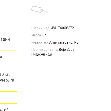
Штрих-код:
4811744008872
Масса:
6 г
садки
Импортер:
Алвитасервис, РБ
Производитель:
Bejo Zaden,
Нидерланды
я
0 кг,
очерыга
.
.
сти/