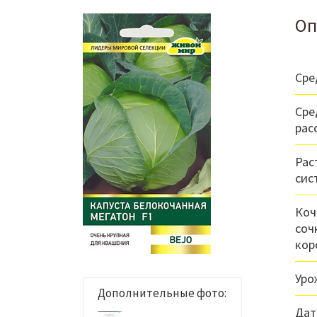
Оп
Сре
Сре
рас
Рас
сис
Коч
соч
кор
Уро
Дополнительные фото:
Дат