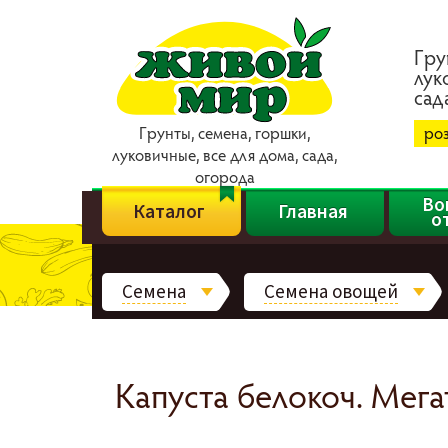
Гpy
лyк
caд
Гpyнты, ceмeнa, гopшки,
ро
лyкoвичныe, вce для дoмa, caдa,
oгopoдa
Во
Каталог
Главная
о
Семена
Семена овощей
Капуста белокоч. Мегат