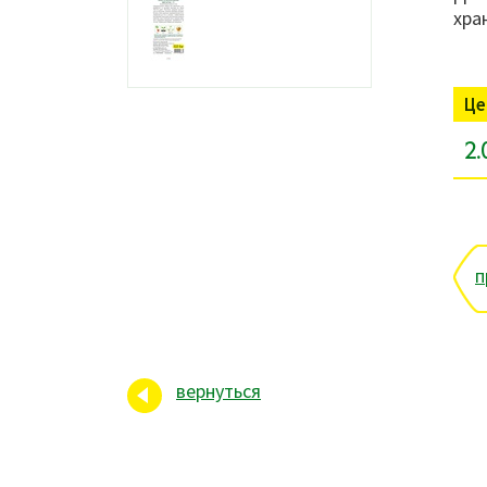
хра
Це
2.
п
вернуться