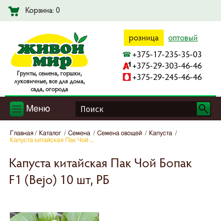
Корзина: 0
розница
оптовый
+375-17-235-35-03
+375-29-303-46-46
Гpyнты, ceмeнa, гopшки,
+375-29-245-46-46
лyкoвичныe, вce для дoмa,
caдa, oгopoдa
Меню
Главная
Каталог
Семена
Семена овощей
Капуста
Капуста китайская Пак Чой ...
Капуста китайская Пак Чой Бопак
F1 (Bejo) 10 шт, РБ