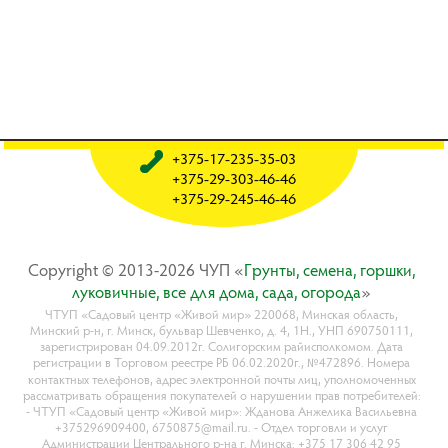
+375-17-235-35-03
+375-29-303-46-46
+375-29-245-46-46
Copyright © 2013-2026 ЧУП «
Гpyнты, ceмeнa, гopшки,
лyкoвичныe, вce для дoмa, caдa, oгopoдa
»
ЧТУП «Садовый центр «Живой мир» 220068, Минская область,
Минский р-н, г. Минск, бульвар Шевченко, д. 4, 1Н., УНП 690750111,
зарегистрирован 04.09.2012г. Солигорским райисполкомом. Дата
регистрации в Торговом реестре РБ 06.02.2020г., №472896. Номера
контактных телефонов, адрес электронной почты лиц, уполномоченных
рассматривать обращения покупателей о нарушении прав потребителей:
- ЧТУП «Садовый центр «Живой мир»: Жданова Анжелика Васильевна
+375296909400, 6750875@mail.ru. - Отдел торговли и услуг
Администрации Центрального р-на г. Минска: +375 17 306 42 95