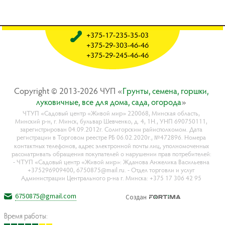
+375-17-235-35-03
+375-29-303-46-46
+375-29-245-46-46
Copyright © 2013-2026 ЧУП «
Гpyнты, ceмeнa, гopшки,
лyкoвичныe, вce для дoмa, caдa, oгopoдa
»
ЧТУП «Садовый центр «Живой мир» 220068, Минская область,
Минский р-н, г. Минск, бульвар Шевченко, д. 4, 1Н., УНП 690750111,
зарегистрирован 04.09.2012г. Солигорским райисполкомом. Дата
регистрации в Торговом реестре РБ 06.02.2020г., №472896. Номера
контактных телефонов, адрес электронной почты лиц, уполномоченных
рассматривать обращения покупателей о нарушении прав потребителей:
- ЧТУП «Садовый центр «Живой мир»: Жданова Анжелика Васильевна
+375296909400, 6750875@mail.ru. - Отдел торговли и услуг
Администрации Центрального р-на г. Минска: +375 17 306 42 95
6750875@gmail.com
Создан
Время работы: