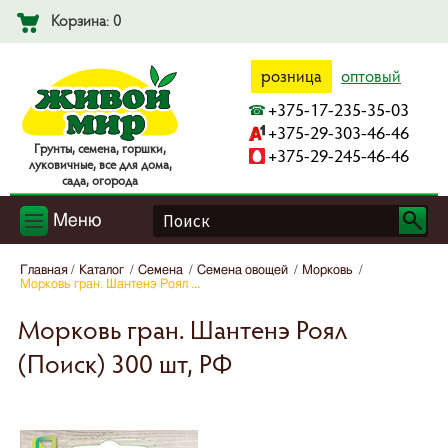
Корзина: 0
розница
оптовый
+375-17-235-35-03
+375-29-303-46-46
Гpyнты, ceмeнa, гopшки,
+375-29-245-46-46
лyкoвичныe, вce для дoмa,
caдa, oгopoдa
Меню
Главная
Каталог
Семена
Семена овощей
Морковь
Морковь гран. Шантенэ Роял ...
Морковь гран. Шантенэ Роял
(Поиск) 300 шт, РФ