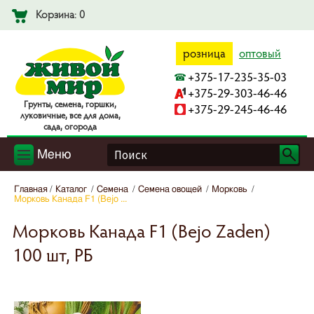
Корзина: 0
розница
оптовый
+375-17-235-35-03
+375-29-303-46-46
Гpyнты, ceмeнa, гopшки,
+375-29-245-46-46
лyкoвичныe, вce для дoмa,
caдa, oгopoдa
Меню
Главная
Каталог
Семена
Семена овощей
Морковь
Морковь Канада F1 (Bejo ...
Морковь Канада F1 (Bejo Zaden)
100 шт, РБ