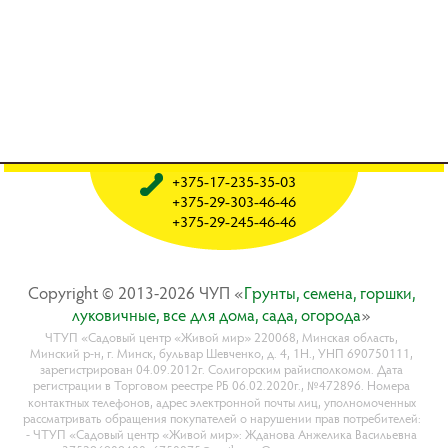
+375-17-235-35-03
+375-29-303-46-46
+375-29-245-46-46
Copyright © 2013-2026 ЧУП «
Гpyнты, ceмeнa, гopшки,
лyкoвичныe, вce для дoмa, caдa, oгopoдa
»
ЧТУП «Садовый центр «Живой мир» 220068, Минская область,
Минский р-н, г. Минск, бульвар Шевченко, д. 4, 1Н., УНП 690750111,
зарегистрирован 04.09.2012г. Солигорским райисполкомом. Дата
регистрации в Торговом реестре РБ 06.02.2020г., №472896. Номера
контактных телефонов, адрес электронной почты лиц, уполномоченных
рассматривать обращения покупателей о нарушении прав потребителей:
- ЧТУП «Садовый центр «Живой мир»: Жданова Анжелика Васильевна