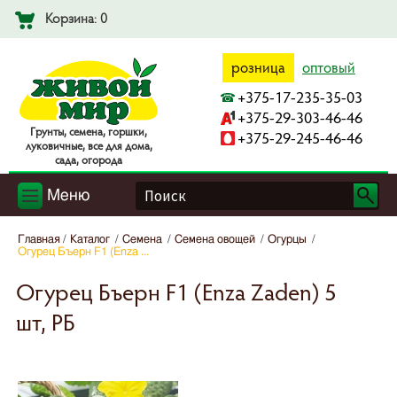
Корзина: 0
розница
оптовый
+375-17-235-35-03
+375-29-303-46-46
Гpyнты, ceмeнa, гopшки,
+375-29-245-46-46
лyкoвичныe, вce для дoмa,
caдa, oгopoдa
Меню
Главная
Каталог
Семена
Семена овощей
Огурцы
Огурец Бъерн F1 (Enza ...
Огурец Бъерн F1 (Enza Zaden) 5
шт, РБ