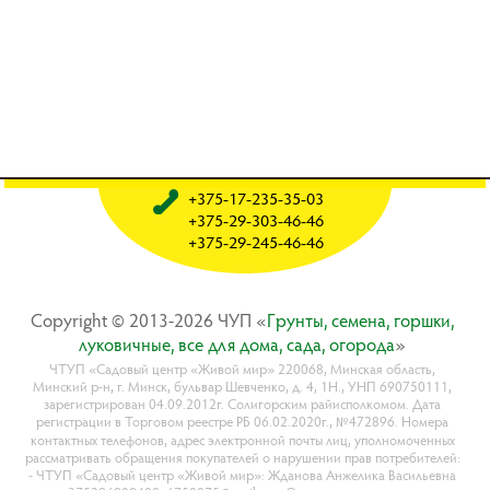
+375-17-235-35-03
+375-29-303-46-46
+375-29-245-46-46
Copyright © 2013-2026 ЧУП «
Гpyнты, ceмeнa, гopшки,
лyкoвичныe, вce для дoмa, caдa, oгopoдa
»
ЧТУП «Садовый центр «Живой мир» 220068, Минская область,
Минский р-н, г. Минск, бульвар Шевченко, д. 4, 1Н., УНП 690750111,
зарегистрирован 04.09.2012г. Солигорским райисполкомом. Дата
регистрации в Торговом реестре РБ 06.02.2020г., №472896. Номера
контактных телефонов, адрес электронной почты лиц, уполномоченных
рассматривать обращения покупателей о нарушении прав потребителей:
- ЧТУП «Садовый центр «Живой мир»: Жданова Анжелика Васильевна