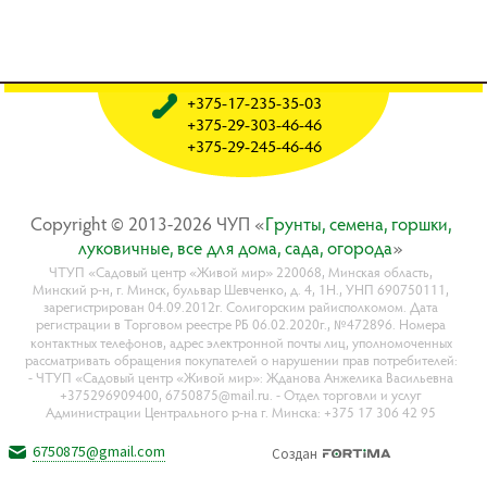
+375-17-235-35-03
+375-29-303-46-46
+375-29-245-46-46
Copyright © 2013-2026 ЧУП «
Гpyнты, ceмeнa, гopшки,
лyкoвичныe, вce для дoмa, caдa, oгopoдa
»
ЧТУП «Садовый центр «Живой мир» 220068, Минская область,
Минский р-н, г. Минск, бульвар Шевченко, д. 4, 1Н., УНП 690750111,
зарегистрирован 04.09.2012г. Солигорским райисполкомом. Дата
регистрации в Торговом реестре РБ 06.02.2020г., №472896. Номера
контактных телефонов, адрес электронной почты лиц, уполномоченных
рассматривать обращения покупателей о нарушении прав потребителей:
- ЧТУП «Садовый центр «Живой мир»: Жданова Анжелика Васильевна
+375296909400, 6750875@mail.ru. - Отдел торговли и услуг
Администрации Центрального р-на г. Минска: +375 17 306 42 95
6750875@gmail.com
Создан