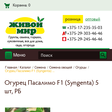
Корзина: 0
розница
оптовый
+375-17-235-35-03
+375-29-303-46-46
Гpyнты, ceмeнa, гopшки,
+375-29-245-46-46
лyкoвичныe, вce для дoмa,
caдa, oгopoдa
Меню
Главная
Каталог
Семена
Семена овощей
Огурцы
Огурец Пасалимо F1 (Syngenta) ...
Огурец Пасалимо F1 (Syngenta) 5
шт, РБ