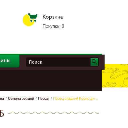
Корзина
Покупки:
0
зины
на
Семена овощей
Перцы
Перец сладкий Корно ди ...
Б