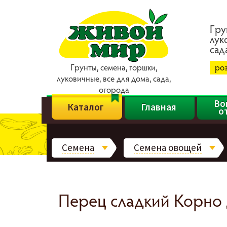
Гpy
лyк
caд
Гpyнты, ceмeнa, гopшки,
ро
лyкoвичныe, вce для дoмa, caдa,
oгopoдa
Во
Каталог
Главная
о
Семена
Семена овощей
Перец сладкий Корно ди