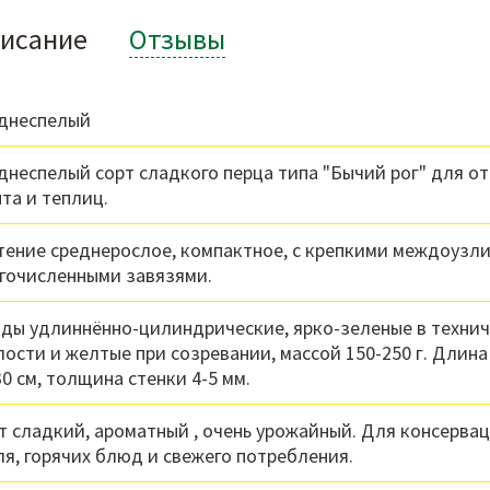
исание
Отзывы
днеспелый
днеспелый сорт сладкого перца типа "Бычий рог" для о
нта и теплиц.
тение среднерослое, компактное, с крепкими междоузл
гочисленными завязями.
ды удлиннённо-цилиндрические, ярко-зеленые в техни
лости и желтые при созревании, массой 150-250 г. Длин
30 см, толщина стенки 4-5 мм.
т сладкий, ароматный , очень урожайный. Для консервац
ля, горячих блюд и свежего потребления.