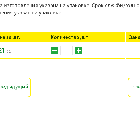
а изготовления указана на упаковке. Срок службы/годно
нения указан на упаковке.
на за шт.
Количество, шт.
Зак
21
р.
редыдущий
сл