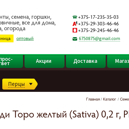
нты, ceмeнa, гopшки,
+375-17-235-35-03
oвичныe, вce для дoмa,
+375-29-303-46-46
a, oгopoдa
+375-29-245-46-46
зница
оптовый
6750875@gmail.com
прос-
Акции
Доставка
Мага
твет
Перцы
Главная
Каталог
Семе
 Торо желтый (Sativa) 0,2 г, Р