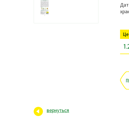
Дат
хра
Це
1.
п
вернуться