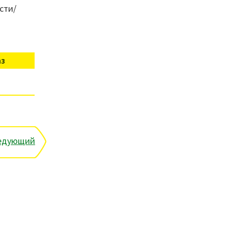
сти/
аз
едующий