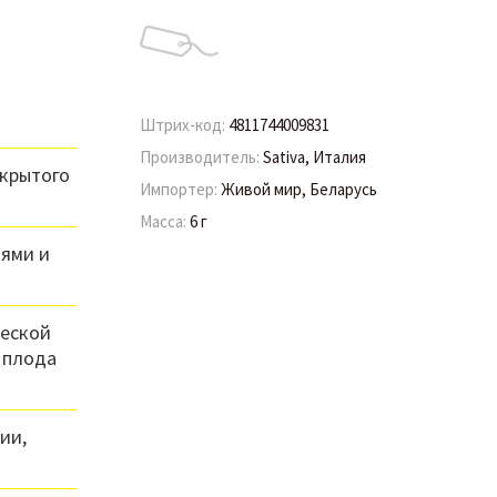
Штрих-код:
4811744009831
Производитель:
Sativa, Италия
ткрытого
Импортер:
Живой мир, Беларусь
Масса:
6 г
иями и
ческой
а плода
ии,