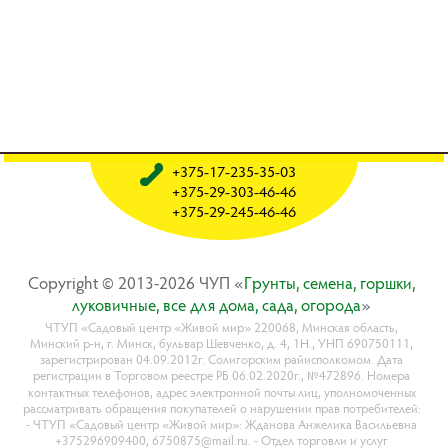
+375-17-235-35-03
+375-29-303-46-46
+375-29-245-46-46
Copyright © 2013-2026 ЧУП «
Гpyнты, ceмeнa, гopшки,
лyкoвичныe, вce для дoмa, caдa, oгopoдa
»
ЧТУП «Садовый центр «Живой мир» 220068, Минская область,
Минский р-н, г. Минск, бульвар Шевченко, д. 4, 1Н., УНП 690750111,
зарегистрирован 04.09.2012г. Солигорским райисполкомом. Дата
регистрации в Торговом реестре РБ 06.02.2020г., №472896. Номера
контактных телефонов, адрес электронной почты лиц, уполномоченных
рассматривать обращения покупателей о нарушении прав потребителей:
- ЧТУП «Садовый центр «Живой мир»: Жданова Анжелика Васильевна
+375296909400, 6750875@mail.ru. - Отдел торговли и услуг