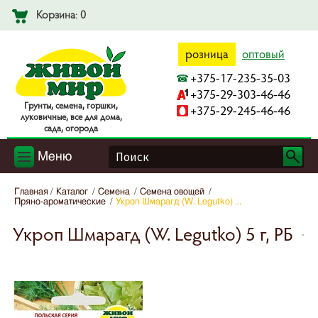
Корзина: 0
розница
оптовый
+375-17-235-35-03
+375-29-303-46-46
Гpyнты, ceмeнa, гopшки,
+375-29-245-46-46
лyкoвичныe, вce для дoмa,
caдa, oгopoдa
Меню
Главная
Каталог
Семена
Семена овощей
Пряно-ароматические
Укроп Шмарагд (W. Legutko) ...
Укроп Шмарагд (W. Legutko) 5 г, РБ