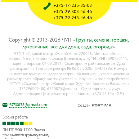
+375-17-235-35-03
+375-29-303-46-46
+375-29-245-46-46
Copyright © 2013-2026 ЧУП «
Гpyнты, ceмeнa, гopшки,
лyкoвичныe, вce для дoмa, caдa, oгopoдa
»
ЧТУП «Садовый центр «Живой мир» 220068, Минская область,
Минский р-н, г. Минск, бульвар Шевченко, д. 4, 1Н., УНП 690750111,
зарегистрирован 04.09.2012г. Солигорским райисполкомом. Дата
регистрации в Торговом реестре РБ 06.02.2020г., №472896. Номера
контактных телефонов, адрес электронной почты лиц, уполномоченных
рассматривать обращения покупателей о нарушении прав потребителей:
- ЧТУП «Садовый центр «Живой мир»: Жданова Анжелика Васильевна
+375296909400, 6750875@mail.ru. - Отдел торговли и услуг
Администрации Центрального р-на г. Минска: +375 17 306 42 95
6750875@gmail.com
Создан
Время работы:
ПН-ПТ 9:00-17:00. Заказы
принимаются круглосуточно,