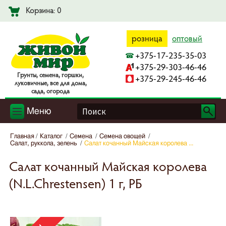
Корзина: 0
розница
оптовый
+375-17-235-35-03
+375-29-303-46-46
Гpyнты, ceмeнa, гopшки,
+375-29-245-46-46
лyкoвичныe, вce для дoмa,
caдa, oгopoдa
Меню
Главная
Каталог
Семена
Семена овощей
Салат, руккола, зелень
Салат кочанный Майская королева ...
Салат кочанный Майская королева
(N.L.Chrestensen) 1 г, РБ