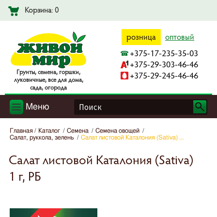
Корзина: 0
розница
оптовый
+375-17-235-35-03
+375-29-303-46-46
Гpyнты, ceмeнa, гopшки,
+375-29-245-46-46
лyкoвичныe, вce для дoмa,
caдa, oгopoдa
Меню
Главная
Каталог
Семена
Семена овощей
Салат, руккола, зелень
Салат листовой Каталония (Sativa) ...
Салат листовой Каталония (Sativa)
1 г, РБ