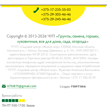
+375-17-235-35-03
+375-29-303-46-46
+375-29-245-46-46
Copyright © 2013-2026 ЧУП «
Гpyнты, ceмeнa, гopшки,
лyкoвичныe, вce для дoмa, caдa, oгopoдa
»
ЧТУП «Садовый центр «Живой мир» 220068, Минская область,
Минский р-н, г. Минск, бульвар Шевченко, д. 4, 1Н., УНП 690750111,
зарегистрирован 04.09.2012г. Солигорским райисполкомом. Дата
регистрации в Торговом реестре РБ 06.02.2020г., №472896. Номера
контактных телефонов, адрес электронной почты лиц, уполномоченных
рассматривать обращения покупателей о нарушении прав потребителей:
- ЧТУП «Садовый центр «Живой мир»: Жданова Анжелика Васильевна
+375296909400, 6750875@mail.ru. - Отдел торговли и услуг
Администрации Центрального р-на г. Минска: +375 17 306 42 95
6750875@gmail.com
Создан
Время работы:
ПН-ПТ 9:00-17:00. Заказы