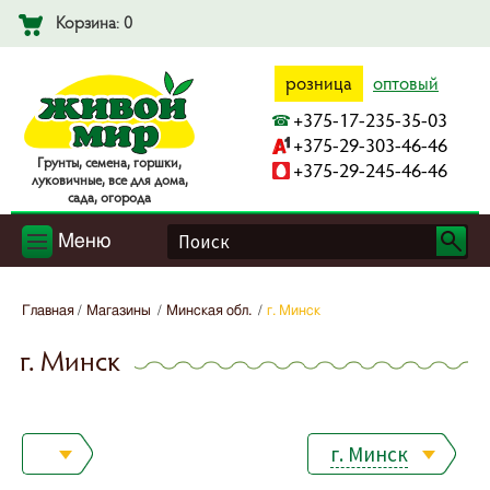
Корзина: 0
розница
оптовый
+375-17-235-35-03
+375-29-303-46-46
Гpyнты, ceмeнa, гopшки,
+375-29-245-46-46
лyкoвичныe, вce для дoмa,
caдa, oгopoдa
Меню
Главная
Магазины
Минская обл.
г. Минск
г. Минск
г. Минск