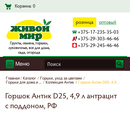
Корзина: 0
розница
оптовый
+375-17-235-35-03
+375-29-303-46-46
Гpyнты, ceмeнa, гopшки,
+375-29-245-46-46
лyкoвичныe, вce для дoмa,
caдa, oгopoдa
Меню
Главная
Каталог
Горшки, уход за цветами
Горшки для дома и ...
Коллекция Антик
Горшок Антик D25, 4,9 ...
Горшок Антик D25, 4,9 л антрацит
с поддоном, РФ