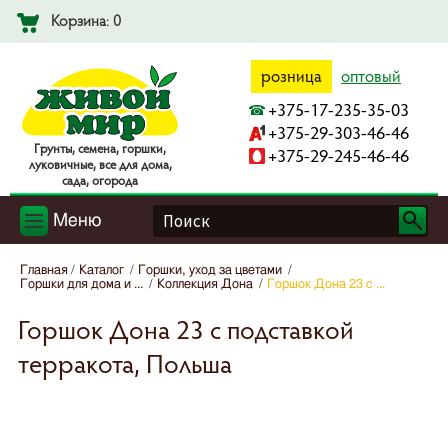
Корзина: 0
розница
оптовый
+375-17-235-35-03
+375-29-303-46-46
Гpyнты, ceмeнa, гopшки,
+375-29-245-46-46
лyкoвичныe, вce для дoмa,
caдa, oгopoдa
Меню
Главная
Каталог
Горшки, уход за цветами
Горшки для дома и ...
Коллекция Дона
Горшок Дона 23 с ...
Горшок Дона 23 с подставкой
терракота, Польша