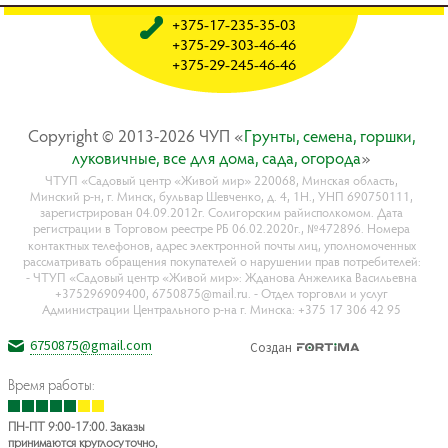
+375-17-235-35-03
+375-29-303-46-46
+375-29-245-46-46
Copyright © 2013-2026 ЧУП «
Гpyнты, ceмeнa, гopшки,
лyкoвичныe, вce для дoмa, caдa, oгopoдa
»
ЧТУП «Садовый центр «Живой мир» 220068, Минская область,
Минский р-н, г. Минск, бульвар Шевченко, д. 4, 1Н., УНП 690750111,
зарегистрирован 04.09.2012г. Солигорским райисполкомом. Дата
регистрации в Торговом реестре РБ 06.02.2020г., №472896. Номера
контактных телефонов, адрес электронной почты лиц, уполномоченных
рассматривать обращения покупателей о нарушении прав потребителей:
- ЧТУП «Садовый центр «Живой мир»: Жданова Анжелика Васильевна
+375296909400, 6750875@mail.ru. - Отдел торговли и услуг
Администрации Центрального р-на г. Минска: +375 17 306 42 95
6750875@gmail.com
Создан
Время работы:
ПН-ПТ 9:00-17:00. Заказы
принимаются круглосуточно,