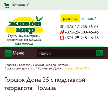
Корзина: 0
розница
оптовый
+375-17-235-35-03
+375-29-303-46-46
Гpyнты, ceмeнa, гopшки,
+375-29-245-46-46
лyкoвичныe, вce для дoмa,
caдa, oгopoдa
Меню
Главная
Каталог
Горшки, уход за цветами
Горшки для дома и ...
Коллекция Дона
Горшок Дона 35 с ...
Горшок Дона 35 с подставкой
терракота, Польша