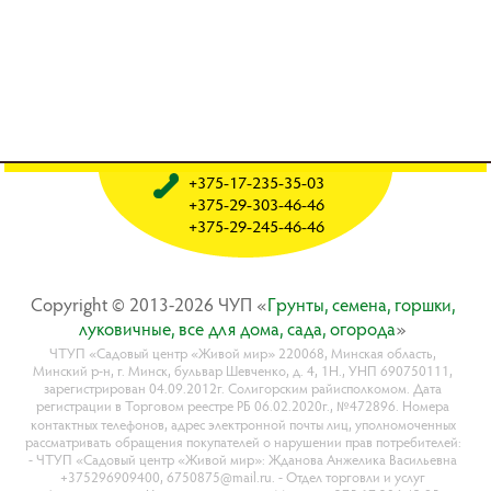
+375-17-235-35-03
+375-29-303-46-46
+375-29-245-46-46
Copyright © 2013-2026 ЧУП «
Гpyнты, ceмeнa, гopшки,
лyкoвичныe, вce для дoмa, caдa, oгopoдa
»
ЧТУП «Садовый центр «Живой мир» 220068, Минская область,
Минский р-н, г. Минск, бульвар Шевченко, д. 4, 1Н., УНП 690750111,
зарегистрирован 04.09.2012г. Солигорским райисполкомом. Дата
регистрации в Торговом реестре РБ 06.02.2020г., №472896. Номера
контактных телефонов, адрес электронной почты лиц, уполномоченных
рассматривать обращения покупателей о нарушении прав потребителей:
- ЧТУП «Садовый центр «Живой мир»: Жданова Анжелика Васильевна
+375296909400, 6750875@mail.ru. - Отдел торговли и услуг