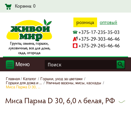
Корзина: 0
розница
оптовый
+375-17-235-35-03
+375-29-303-46-46
Гpyнты, ceмeнa, гopшки,
+375-29-245-46-46
лyкoвичныe, вce для дoмa,
caдa, oгopoдa
Меню
Главная
Каталог
Горшки, уход за цветами
Горшки для дома и ...
Уличные вазоны, мисы, каскады
Миса Парма D 30, ...
Миса Парма D 30, 6,0 л белая, РФ