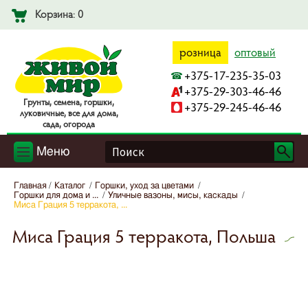
Корзина: 0
розница
оптовый
+375-17-235-35-03
+375-29-303-46-46
Гpyнты, ceмeнa, гopшки,
+375-29-245-46-46
лyкoвичныe, вce для дoмa,
caдa, oгopoдa
Меню
Главная
Каталог
Горшки, уход за цветами
Горшки для дома и ...
Уличные вазоны, мисы, каскады
Миса Грация 5 терракота, ...
Миса Грация 5 терракота, Польша