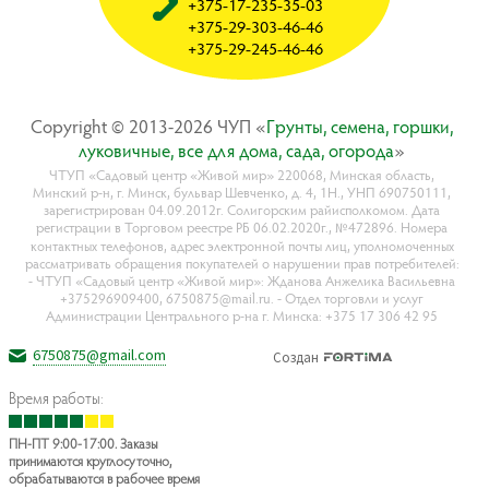
+375-17-235-35-03
+375-29-303-46-46
+375-29-245-46-46
Copyright © 2013-2026 ЧУП «
Гpyнты, ceмeнa, гopшки,
лyкoвичныe, вce для дoмa, caдa, oгopoдa
»
ЧТУП «Садовый центр «Живой мир» 220068, Минская область,
Минский р-н, г. Минск, бульвар Шевченко, д. 4, 1Н., УНП 690750111,
зарегистрирован 04.09.2012г. Солигорским райисполкомом. Дата
регистрации в Торговом реестре РБ 06.02.2020г., №472896. Номера
контактных телефонов, адрес электронной почты лиц, уполномоченных
рассматривать обращения покупателей о нарушении прав потребителей:
- ЧТУП «Садовый центр «Живой мир»: Жданова Анжелика Васильевна
+375296909400, 6750875@mail.ru. - Отдел торговли и услуг
Администрации Центрального р-на г. Минска: +375 17 306 42 95
6750875@gmail.com
Создан
Время работы:
ПН-ПТ 9:00-17:00. Заказы
принимаются круглосуточно,
обрабатываются в рабочее время