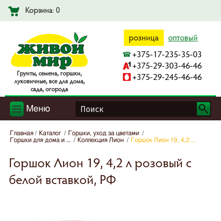
Корзина: 0
розница
оптовый
+375-17-235-35-03
+375-29-303-46-46
Гpyнты, ceмeнa, гopшки,
+375-29-245-46-46
лyкoвичныe, вce для дoмa,
caдa, oгopoдa
Меню
Главная
Каталог
Горшки, уход за цветами
Горшки для дома и ...
Коллекция Лион
Горшок Лион 19, 4,2 ...
Горшок Лион 19, 4,2 л розовый с
белой вставкой, РФ