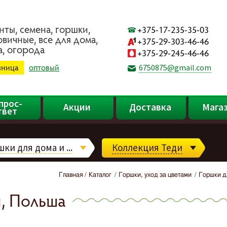
нты, ceмeнa, гopшки,
+375-17-235-35-03
oвичныe, вce для дoмa,
+375-29-303-46-46
a, oгopoдa
+375-29-245-46-46
зница
оптовый
6750875@gmail.com
прос-
Акции
Доставка
Мага
твет
ки для дома и ...
Коллекция Теди
Главная
Каталог
Горшки, уход за цветами
Горшки дл
й, Польша