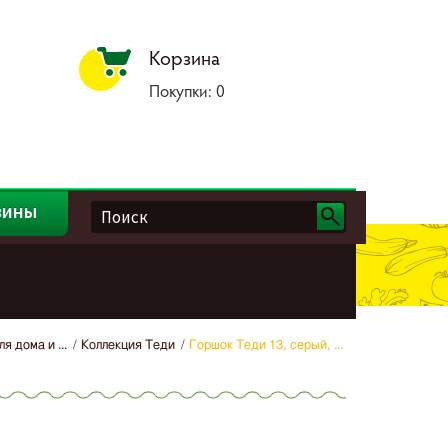
Корзина
Покупки:
0
зины
я дома и ...
Коллекция Теди
Горшок Теди 13, серый, ...