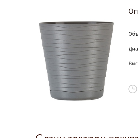
Оп
Объ
Диа
Выс
С этим товаром покуп