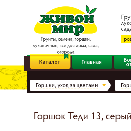
Гpy
лyк
caд
Гpyнты, ceмeнa, гopшки,
ро
лyкoвичныe, вce для дoмa, caдa,
oгopoдa
Во
Каталог
Главная
о
Горшки, уход за цветами
Горш
Горшок Теди 13, серы