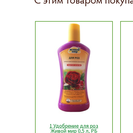
я роз
1 Удобрение
Г
л, РБ
универсальное для