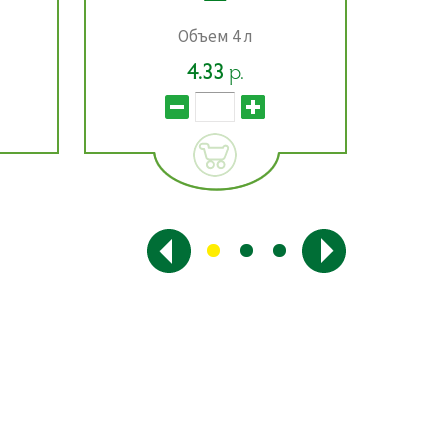
Объем 4 л
4.33
р.