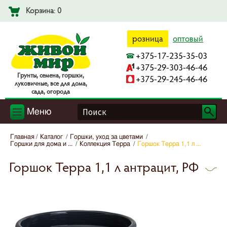
Корзина: 0
розница
оптовый
+375-17-235-35-03
+375-29-303-46-46
Гpyнты, ceмeнa, гopшки,
+375-29-245-46-46
лyкoвичныe, вce для дoмa,
caдa, oгopoдa
Меню
Главная
Каталог
Горшки, уход за цветами
Горшки для дома и ...
Коллекция Терра
Горшок Терра 1,1 л ...
Горшок Терра 1,1 л антрацит, РФ