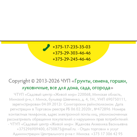
+375-17-235-35-03
+375-29-303-46-46
+375-29-245-46-46
Copyright © 2013-2026 ЧУП «
Гpyнты, ceмeнa, гopшки,
лyкoвичныe, вce для дoмa, caдa, oгopoдa
»
ЧТУП «Садовый центр «Живой мир» 220068, Минская область,
Минский р-н, г. Минск, бульвар Шевченко, д. 4, 1Н., УНП 690750111,
зарегистрирован 04.09.2012г. Солигорским райисполкомом. Дата
регистрации в Торговом реестре РБ 06.02.2020г., №472896. Номера
контактных телефонов, адрес электронной почты лиц, уполномоченных
рассматривать обращения покупателей о нарушении прав потребителей:
- ЧТУП «Садовый центр «Живой мир»: Жданова Анжелика Васильевна
+375296909400, 6750875@mail.ru. - Отдел торговли и услуг
Администрации Центрального р-на г. Минска: +375 17 306 42 95