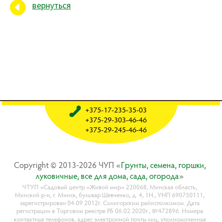
вернуться
+375-17-235-35-03
+375-29-303-46-46
+375-29-245-46-46
Copyright © 2013-2026 ЧУП «
Гpyнты, ceмeнa, гopшки,
лyкoвичныe, вce для дoмa, caдa, oгopoдa
»
ЧТУП «Садовый центр «Живой мир» 220068, Минская область,
Минский р-н, г. Минск, бульвар Шевченко, д. 4, 1Н., УНП 690750111,
зарегистрирован 04.09.2012г. Солигорским райисполкомом. Дата
регистрации в Торговом реестре РБ 06.02.2020г., №472896. Номера
контактных телефонов, адрес электронной почты лиц, уполномоченных