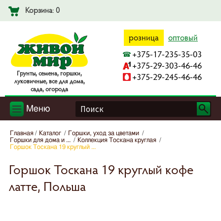
Корзина: 0
розница
оптовый
+375-17-235-35-03
+375-29-303-46-46
Гpyнты, ceмeнa, гopшки,
+375-29-245-46-46
лyкoвичныe, вce для дoмa,
caдa, oгopoдa
Меню
Главная
Каталог
Горшки, уход за цветами
Горшки для дома и ...
Коллекция Тоскана круглая
Горшок Тоскана 19 круглый ...
Горшок Тоскана 19 круглый кофе
латте, Польша