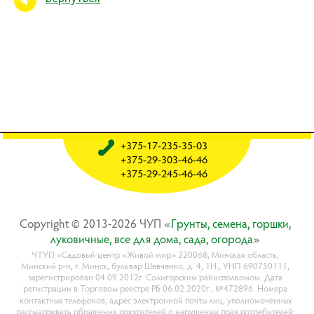
+375-17-235-35-03
+375-29-303-46-46
+375-29-245-46-46
Copyright © 2013-2026 ЧУП «
Гpyнты, ceмeнa, гopшки,
лyкoвичныe, вce для дoмa, caдa, oгopoдa
»
ЧТУП «Садовый центр «Живой мир» 220068, Минская область,
Минский р-н, г. Минск, бульвар Шевченко, д. 4, 1Н., УНП 690750111,
зарегистрирован 04.09.2012г. Солигорским райисполкомом. Дата
регистрации в Торговом реестре РБ 06.02.2020г., №472896. Номера
контактных телефонов, адрес электронной почты лиц, уполномоченных
рассматривать обращения покупателей о нарушении прав потребителей: