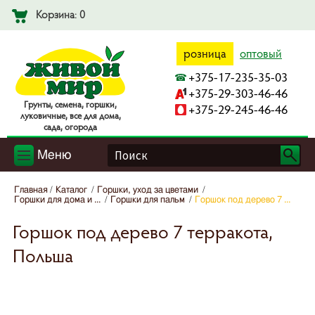
Корзина: 0
розница
оптовый
+375-17-235-35-03
+375-29-303-46-46
Гpyнты, ceмeнa, гopшки,
+375-29-245-46-46
лyкoвичныe, вce для дoмa,
caдa, oгopoдa
Меню
Главная
Каталог
Горшки, уход за цветами
Горшки для дома и ...
Горшки для пальм
Горшок под дерево 7 ...
Горшок под дерево 7 терракота,
Польша